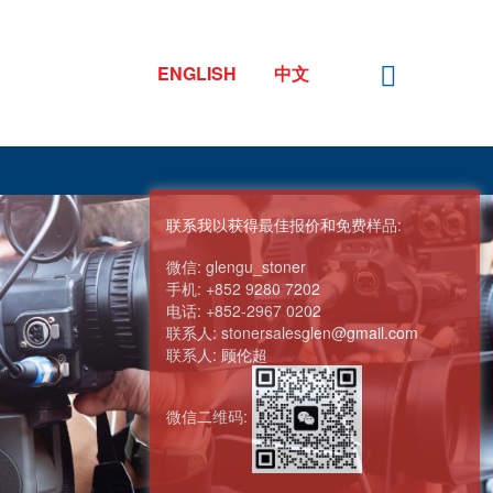
ENGLISH
中文
联系我以获得最佳报价和免费样品:
微信:
glengu_stoner
手机:
+852 9280 7202
电话:
+852-2967 0202
联系人:
stonersalesglen@gmail.com
联系人:
顾伦超
微信二维码: