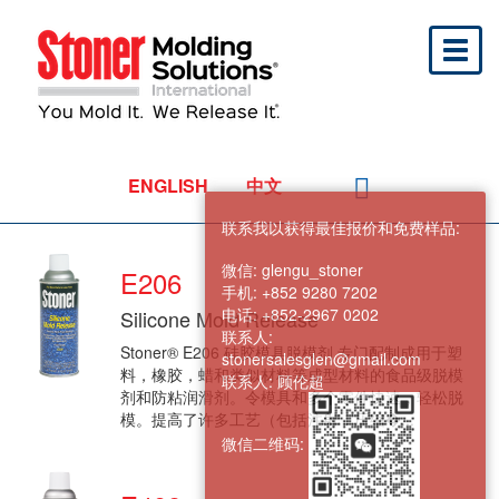
Toggl
naviga
ENGLISH
中文
联系我以获得最佳报价和免费样品:
微信:
glengu_stoner
E206
手机:
+852 9280 7202
电话:
+852-2967 0202
Silicone Mold Release
联系人:
Stoner® E206 硅胶模具脱模剂 专门配制成用于塑
stonersalesglen@gmail.com
料，橡胶，蜡和类似材料等成型材料的食品级脱模
联系人:
顾伦超
剂和防粘润滑剂。令模具和多个零件快速，轻松脱
模。提高了许多工艺（包括注射，压缩�...
微信二维码: