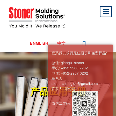
Toggl
naviga
ENGLISH
中文
联系我以获得最佳报价和免费样品:
微信:
glengu_stoner
手机:
+852 9280 7202
电话:
+852-2967 0202
联系人:
stonersalesglen@gmail.com
产品应用手册
联系人:
顾伦超
微信二维码: