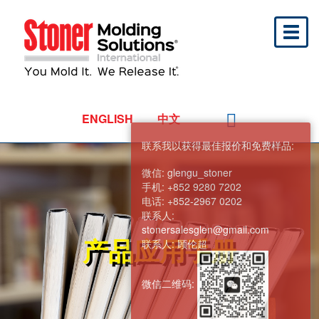
Toggl
naviga
ENGLISH
中文
联系我以获得最佳报价和免费样品:
微信:
glengu_stoner
手机:
+852 9280 7202
电话:
+852-2967 0202
联系人:
stonersalesglen@gmail.com
产品应用手册
联系人:
顾伦超
微信二维码: