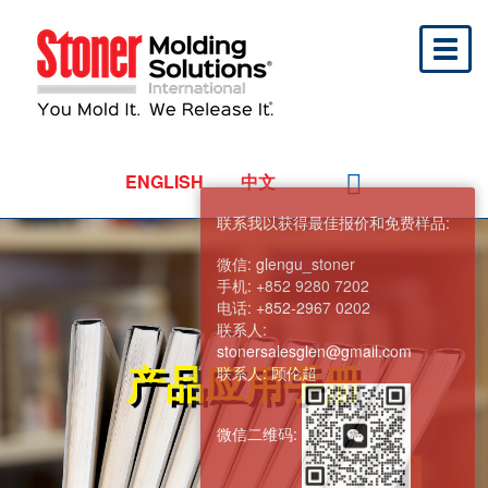
Toggl
naviga
ENGLISH
中文
联系我以获得最佳报价和免费样品:
微信:
glengu_stoner
手机:
+852 9280 7202
电话:
+852-2967 0202
联系人:
stonersalesglen@gmail.com
产品应用手册
联系人:
顾伦超
微信二维码: