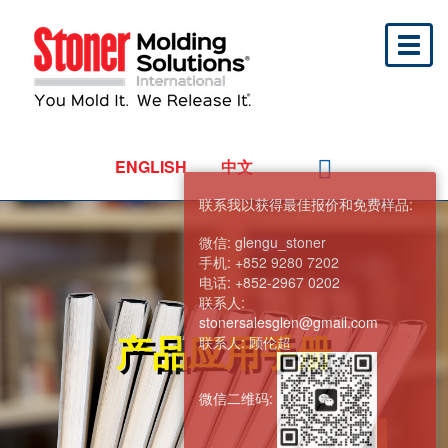
Toggl
naviga
ENGLISH
中文
联系我以获得最佳报价和免费样品:
微信:
glengu_stoner
手机:
+852 9280 7202
电话:
+852-2967 0202
联系人:
stonersalesglen@gmail.com
产品应用手册
联系人:
顾伦超
微信二维码: