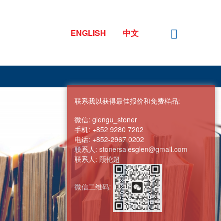
ENGLISH
中文
联系我以获得最佳报价和免费样品:
微信:
glengu_stoner
手机:
+852 9280 7202
电话:
+852-2967 0202
联系人:
stonersalesglen@gmail.com
联系人:
顾伦超
微信二维码: