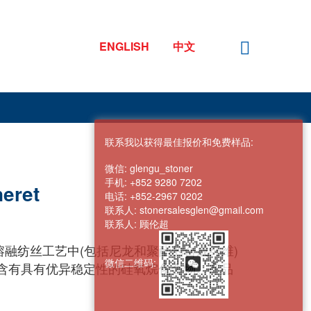
ENGLISH
中文
联系我以获得最佳报价和免费样品:
微信:
glengu_stoner
手机:
+852 9280 7202
eret
电话:
+852-2967 0202
联系人:
stonersalesglen@gmail.com
联系人:
顾伦超
融纺丝工艺中(包括尼龙和聚酯的合成纤维)
微信二维码:
，含有具有优异稳定性的硅氧烷化合物。产品
。