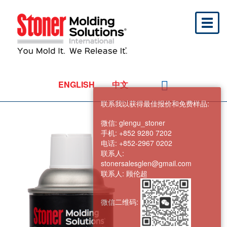
Toggl
naviga
ENGLISH
中文
联系我以获得最佳报价和免费样品:
微信:
glengu_stoner
手机:
+852 9280 7202
电话:
+852-2967 0202
联系人:
stonersalesglen@gmail.com
联系人:
顾伦超
微信二维码: