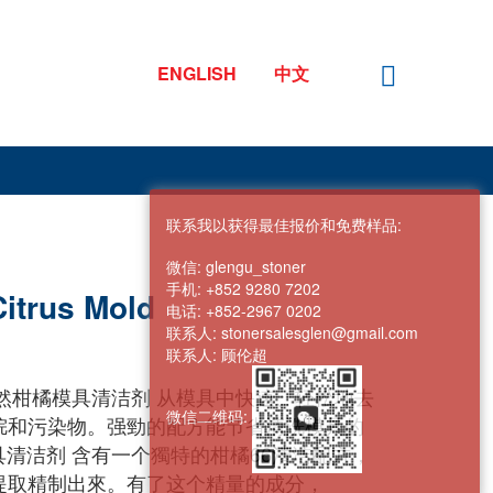
ENGLISH
中文
联系我以获得最佳报价和免费样品:
微信:
glengu_stoner
手机:
+852 9280 7202
Citrus Mold
电话:
+852-2967 0202
联系人:
stonersalesglen@gmail.com
联系人:
顾伦超
ENIT 天然柑橘模具清洁剂 从模具中快速、轻松地去
微信二维码:
烷和污染物。强勁的配方能节省清洗模具的
具清洁剂 含有一个獨特的柑橘66清洁配方，
提取精制出來。有了这个精量的成分，