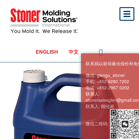
Toggl
naviga
ENGLISH
中文
联系我以获得最佳报价和免
微信:
glengu_stoner
手机:
+852 9280 7202
电话:
+852-2967 0202
联系人:
stonersalesglen@gmail.co
联系人:
顾伦超
微信二维码: