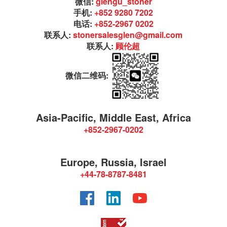
微信:
glengu_stoner
手机:
+852 9280 7202
电话:
+852-2967 0202
联系人:
stonersalesglen@gmail.com
联系人:
顾伦超
微信二维码:
Asia-Pacific, Middle East, Africa
+852-2967-0202
Europe, Russia, Israel
+44-78-8787-8481
Facebook
LinkedIn
YouTube