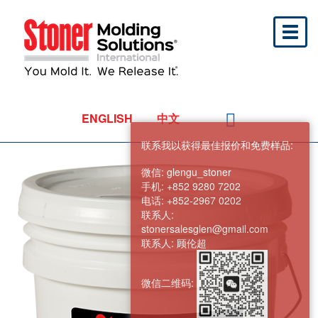
Toggl
naviga
ENGLISH
中文
联系我以获得最佳报价和免费样品:
微信:
glengu_stoner
手机:
+852 9280 7202
电话:
+852-2967 0202
联系人:
stonersalesglen@gmail.com
联系人:
顾伦超
微信二维码: