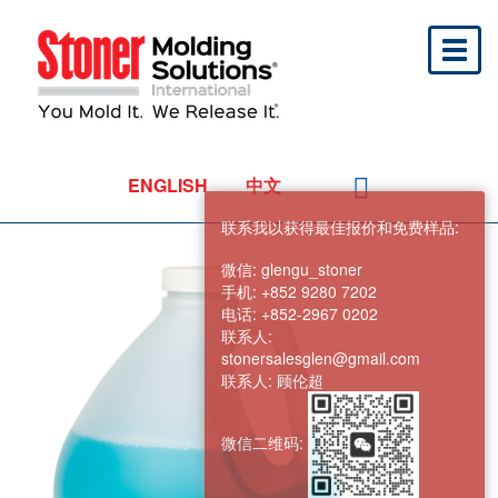
Toggl
naviga
ENGLISH
中文
联系我以获得最佳报价和免费样品:
微信:
glengu_stoner
手机:
+852 9280 7202
电话:
+852-2967 0202
联系人:
stonersalesglen@gmail.com
联系人:
顾伦超
微信二维码: