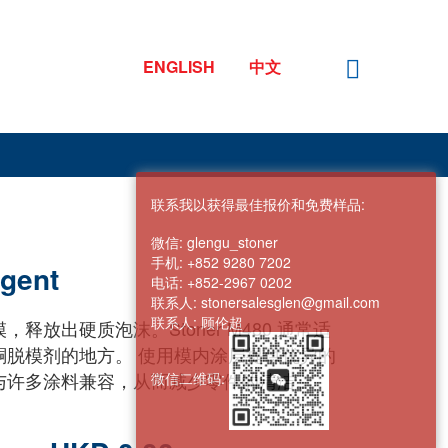
ENGLISH
中文
联系我以获得最佳报价和免费样品:
微信:
glengu_stoner
手机:
+852 9280 7202
gent
电话:
+852-2967 0202
联系人:
stonersalesglen@gmail.com
联系人:
顾伦超
释放出硬质泡沫。Stoner M480 通常适
酮脱模剂的地方。 使用模内涂层提供优异的
与许多涂料兼容，从而减少零件的清洁。
微信二维码: