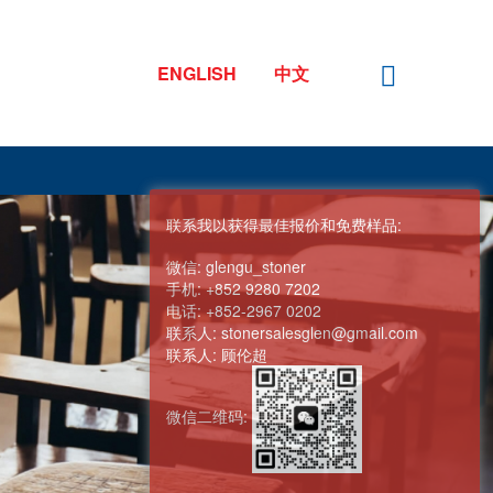
ENGLISH
中文
联系我以获得最佳报价和免费样品:
微信:
glengu_stoner
手机:
+852 9280 7202
电话:
+852-2967 0202
联系人:
stonersalesglen@gmail.com
联系人:
顾伦超
微信二维码: