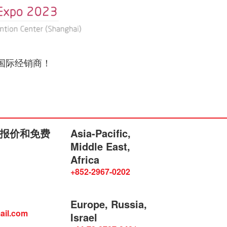
国际经销商！
报价和免费
Asia-Pacific,
Middle East,
Africa
+852-2967-0202
Europe, Russia,
ail.com
Israel