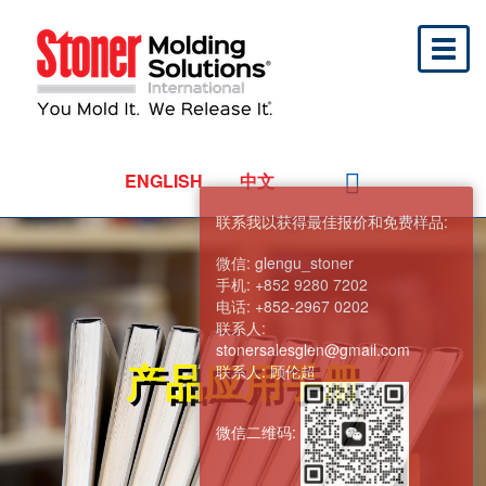
Toggl
naviga
ENGLISH
中文
联系我以获得最佳报价和免费样品:
微信:
glengu_stoner
手机:
+852 9280 7202
电话:
+852-2967 0202
联系人:
stonersalesglen@gmail.com
产品应用手册
联系人:
顾伦超
微信二维码: