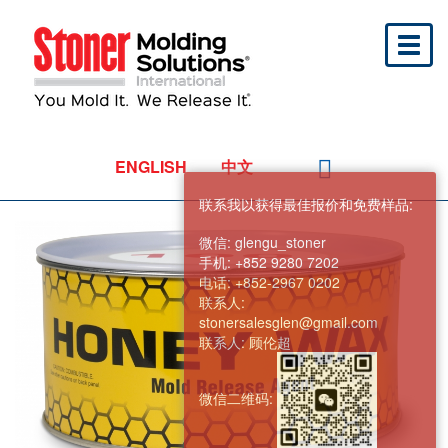
Toggl
naviga
ENGLISH
中文
联系我以获得最佳报价和免费样品:
微信:
glengu_stoner
手机:
+852 9280 7202
电话:
+852-2967 0202
联系人:
stonersalesglen@gmail.com
联系人:
顾伦超
微信二维码: