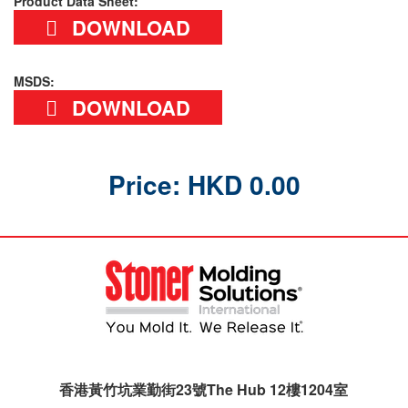
Product Data Sheet:
DOWNLOAD
MSDS:
DOWNLOAD
Price: HKD 0.00
香港黃竹坑業勤街23號The Hub 12樓1204室