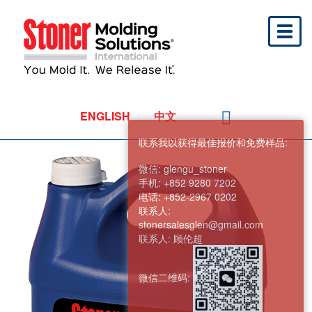
Toggl
naviga
ENGLISH
中文
联系我以获得最佳报价和免费样品:
微信:
glengu_stoner
手机:
+852 9280 7202
电话:
+852-2967 0202
联系人:
stonersalesglen@gmail.com
联系人:
顾伦超
微信二维码: