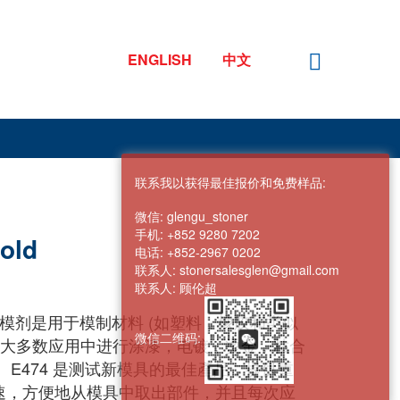
ENGLISH
中文
联系我以获得最佳报价和免费样品:
微信:
glengu_stoner
手机:
+852 9280 7202
Mold
电话:
+852-2967 0202
联系人:
stonersalesglen@gmail.com
联系人:
顾伦超
脂酸锌脱模剂是用于模制材料 (如塑料，橡胶和类似
微信二维码:
在大多数应用中进行涂漆，电镀，烫金，粘合
 E474 是测试新模具的最佳產品，提供重
速，方便地从模具中取出部件，并且每次应