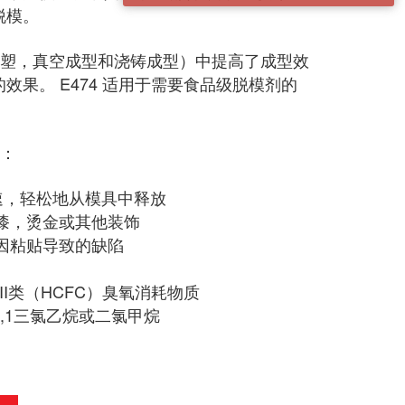
脱模。
括注塑，真空成型和浇铸成型）中提高了成型效
效果。 E474 适用于需要食品级脱模剂的
点：
速，轻松地从模具中释放
漆，烫金或其他装饰
因粘贴导致的缺陷
II类（HCFC）臭氧消耗物质
1,1三氯乙烷或二氯甲烷